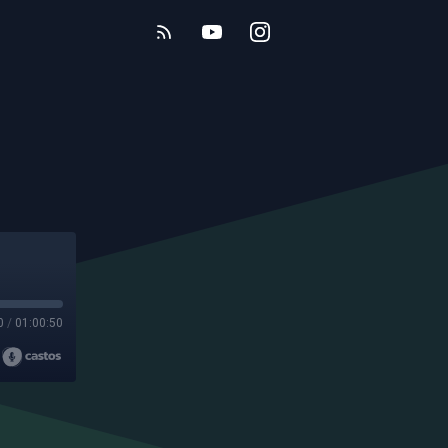
0
/
01:00:50