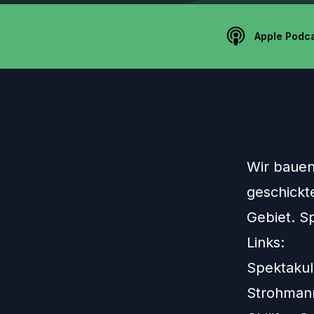
Apple Podc
Wir bauen
geschickt
Gebiet. S
Links:
Spektakul
Strohman