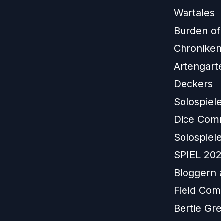
Wartales
Burden o
Chroniken
Artengart
Deckers
Solospiele
Dice Com
Solospiele
SPIEL 202
Bloggern 
Field Com
Bertie Gr