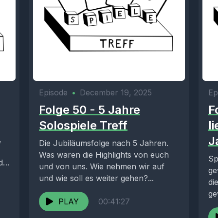
Episode
•
December 19, 2025
Ep
Folge 50 - 5 Jahre
F
Solospiele Treff
l
J
,
Die Jubiläumsfolge nach 5 Jahren.
Was waren die Highlights von euch
Sp
d
und von uns. Wie nehmen wir auf
ge
und wie soll es weiter gehen?...
di
ge
PLAY
00:41:27
Ge