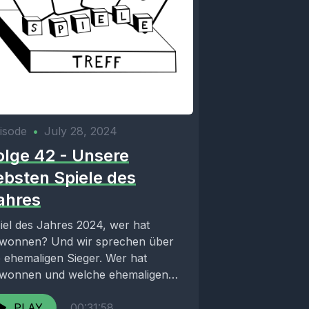
isode
•
July 28, 2024
olge 42 - Unsere
iebsten Spiele des
ahres
iel des Jahres 2024, wer hat
wonnen? Und wir sprechen über
e ehemaligen Sieger. Wer hat
wonnen und welche ehemaligen
winner kennen wir? Links:...
PLAY
00:31:58