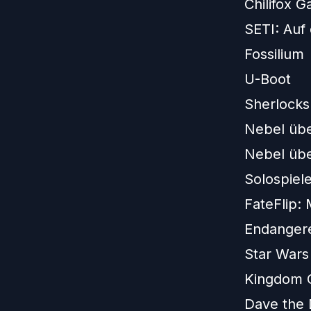
Chilifox 
SETI: Auf
Fossilium
U-Boot
Sherlock
Nebel üb
Nebel übe
Solospiele
FateFlip:
Endanger
Star Wars
Kingdom 
Dave the 