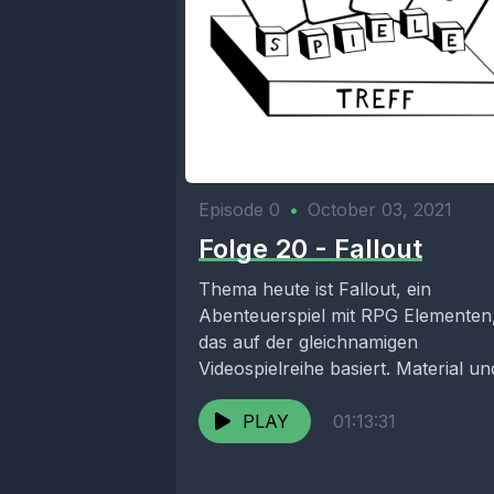
Episode 0
•
October 03, 2021
Folge 20 - Fallout
Thema heute ist Fallout, ein
Abenteuerspiel mit RPG Elementen
das auf der gleichnamigen
Videospielreihe basiert. Material un
Regeln werden vorgestellt und mit
Beispielen erklärt....
PLAY
01:13:31