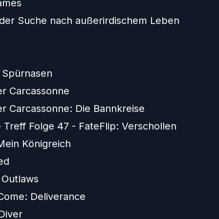
Games
 der Suche nach außerirdischem Leben
s Spürnasen
er Carcassonne
r Carcassonne: Die Bannkreise
 Treff Folge 47 - FateFlip: Verschollen
 Mein Königreich
ed
 Outlaws
Come: Deliverance
Diver