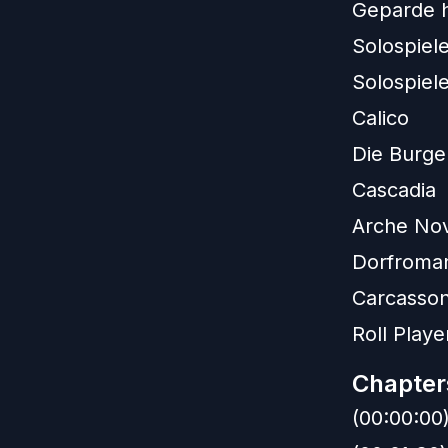
Geparde h
Solospiel
Solospiele
Calico
Die Burge
Cascadia
Arche No
Dorfroman
Carcasso
Roll Playe
Chapter
(00:00:00)