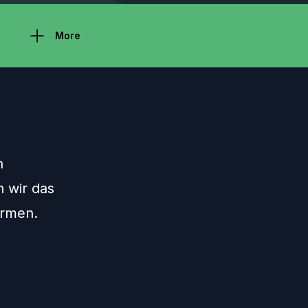
More
h
 wir das
ürmen.