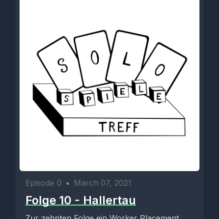
Episode 0
•
March 07, 2021
Folge 10 - Hallertau
Zur zehnten Folge ein Worker Placement