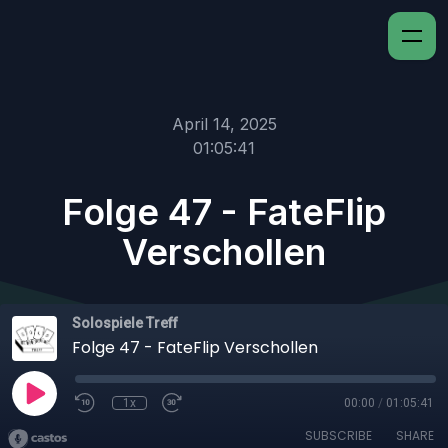
April 14, 2025
01:05:41
Folge 47 - FateFlip
Verschollen
Solospiele Treff
Folge 47 - FateFlip Verschollen
1x
00:00
/
01:05:41
SUBSCRIBE
SHARE