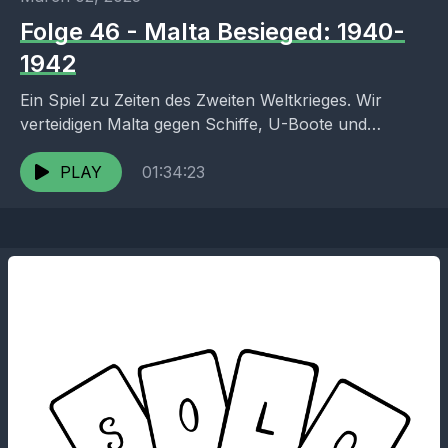
Folge 46 - Malta Besieged: 1940-
1942
Ein Spiel zu Zeiten des Zweiten Weltkrieges. Wir
verteidigen Malta gegen Schiffe, U-Boote und
Flugzeuge. 3 Spielrunden darf dabei mitgefiebert
PLAY
werden. Links: Malta Besieged:...
01:34:23